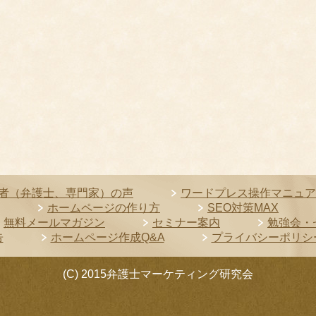
者（弁護士、専門家）の声
ワードプレス操作マニュア
ホームページの作り方
SEO対策MAX
無料メールマガジン
セミナー案内
勉強会・
告
ホームページ作成Q&A
プライバシーポリシ
(C) 2015弁護士マーケティング研究会