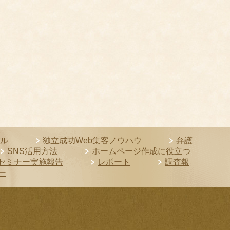
ル
独立成功Web集客ノウハウ
弁護
SNS活用方法
ホームページ作成に役立つ
セミナー実施報告
レポート
調査報
ー