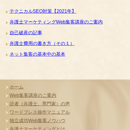
テクニカルSEO対策【2021年】
弁護士マーケティングWeb集客講座のご案内
自己破産の記事
弁護士費用の書き方（その１）
ネット集客の基本中の基本
ホーム
Web集客講座のご案内
読者（弁護士、専門家）の声
ワードプレス操作マニュアル
独立成功Web集客ノウハウ
弁護士マーケティングとは